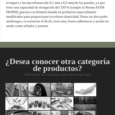
el mapeo y las microfisuras (de 0,1 mm a 0,5 mm) de las paredes, ya que
tiene una capacidad de elongación del 350 % (cumple la Norma ASTM
D638M), gracias a su fórmula basada en polímeros especialmente
modificados para proporcionar excelente elasticidad. Posee un alto poder
antihongos, es resistente al álcali, tiene muy buena adherencia y puede ser
usado como sellador y pintura.
¿Desea conocer otra categoría
de productos?
Seleccione la categoría que desea navegar.
Pinturas
Acabados
Mantenimient
Limpiez