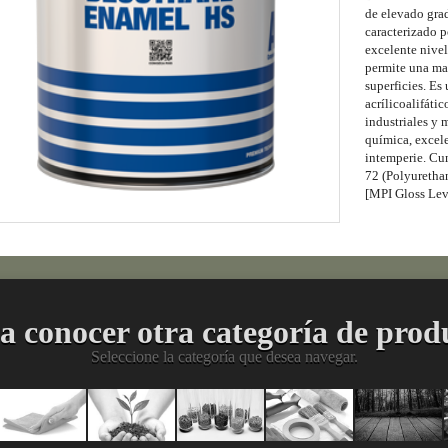
de elevado grad
caracterizado 
excelente nivel
permite una may
superficies. Es
acrílicoalifát
industriales y 
química, excele
intemperie. Cu
72 (Polyuretha
[MPI Gloss Leve
a conocer otra categoría de prod
Seleccione la categoría que desea navegar.