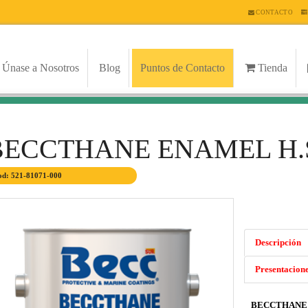
CONTACTO
Únase a Nosotros
Blog
Puntos de Contacto
Tienda
BECCTHANE ENAMEL H.
d: 521-81071-000
Descripción
Presentacion
BECCTHANE 