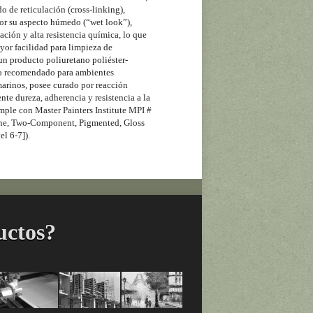
o de reticulación (cross-linking),
por su aspecto húmedo (“wet look”),
ación y alta resistencia química, lo que
or facilidad para limpieza de
 un producto poliuretano poliéster-
ico recomendado para ambientes
marinos, posee curado por reacción
nte dureza, adherencia y resistencia a la
mple con Master Painters Institute MPI #
ne, Two-Component, Pigmented, Gloss
l 6-7]).
uctos?