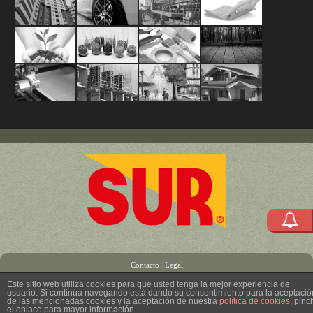
Pinturas
Acabados
Mantenimien
Limpiez
Arquitectónicas
Automotrices
Industrial
y
Agropecuario
Materias
División
Acabado
y
/
Protecci
Primas
HEA
para
Adhesivos
Productos
Productos
Sistema
Revestimientos
Marino
para
(Herramienta
Madera
para
para
Construc
y
la
Equipos
Construcción
Artistas
MKS
Polímeros
Industria
y
Accesorios)
Contacto
|
Legal
Este sitio web utiliza cookies para que usted tenga la mejor experiencia de
usuario. Si continúa navegando está dando su consentimiento para la aceptació
de las mencionadas cookies y la aceptación de nuestra
política de cookies
, pinc
el enlace para mayor información.