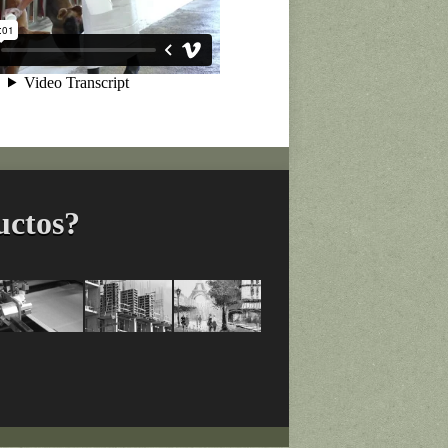
uctos?
ados
Adhesivos
Productos
Productos
para
para