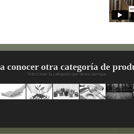
a conocer otra categoría de prod
Seleccione la categoría que desea navegar.
enimiento
Limpieza
Agropecuario
Materias
División
Acab
ces
trial
y
Primas
HEA
para