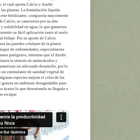
, el cual aporta Calcio y Azufre
 las plantas. La formulación líquida
 este fertilizante, compuesta mayormente
e Calcio, se caracteriza por su alta
y solubilidad en agua, lo que garantiza
permite su fácil aplicación tanto al suelo
l follaje. Por su aporte de Calcio
a las paredes celulares de la planta
ataque de enfermedades, especialmente
smos patógenos, mientras que el Azufre
 planta la síntesis de aminoácidos y
arantizan un adecuado desarrollo, por lo
 un estimulante de sanidad vegetal de
 algunas especies mejora el color de las
re genera un ambiente desagradable para
los ácaros lo que desestimula su llegada o
n escapar.