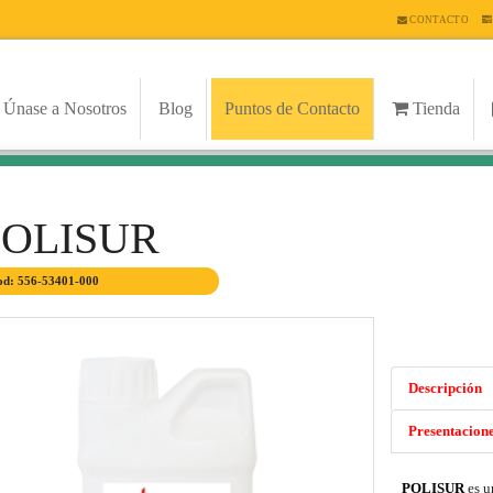
CONTACTO
Únase a Nosotros
Blog
Puntos de Contacto
Tienda
POLISUR
d: 556-53401-000
Descripción
Presentacion
POLISUR
es u