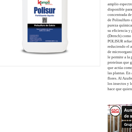
amplio espectro
disponible para
concentrada de
de Polisulfuro d
pureza química 
su eficiencia y 
(Drench) como a
POLISUR refuerz
reduciendo el 
de microorgani
le permite a la
proteínas que g
que actúa como
las plantas. En
flores. Al Azuf
los insectos y 
hace que quiera