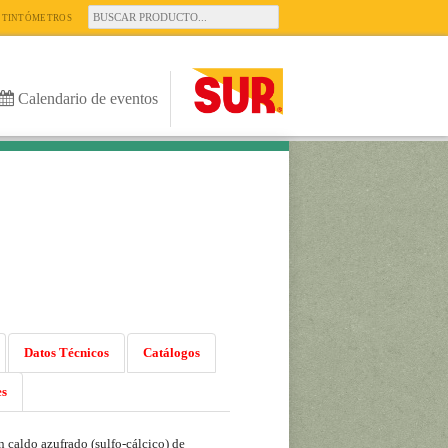
TINTÓMETROS
Calendario de eventos
Datos Técnicos
Catálogos
es
n caldo azufrado (sulfo-cálcico) de