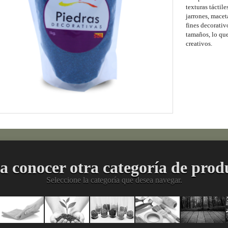
texturas táctile
jarrones, macet
fines decorativ
tamaños, lo que
creativos.
a conocer otra categoría de prod
Seleccione la categoría que desea navegar.