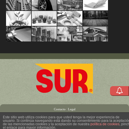
Pinturas
Acabados
Mantenimien
Limpiez
Arquitectónicas
Automotrices
Industrial
y
Agropecuario
Materias
División
Acabado
y
/
Protecci
Primas
HEA
para
Adhesivos
Productos
Productos
Sistema
Revestimientos
Marino
para
(Herramienta
Madera
para
para
Construc
y
la
Equipos
Construcción
Artistas
MKS
Polímeros
Industria
y
Accesorios)
Contacto
|
Legal
Este sitio web utiliza cookies para que usted tenga la mejor experiencia de
usuario. Si continúa navegando está dando su consentimiento para la aceptació
de las mencionadas cookies y la aceptación de nuestra
política de cookies
, pinc
el enlace para mayor información.