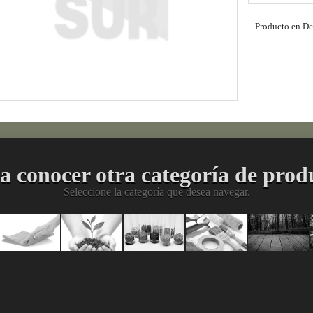
Producto en De
a conocer otra categoría de prod
Seleccione la categoría que desea navegar.
imiento
Limpieza
Agropecuario
Materias
División
Acabad
ial
y
Primas
HEA
para
Protección
para la
(Herramientas,
Madera