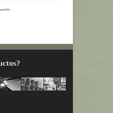
sarrollo
uctos?
os
Adhesivos
Productos
Productos
para
para
Construcción
Artistas