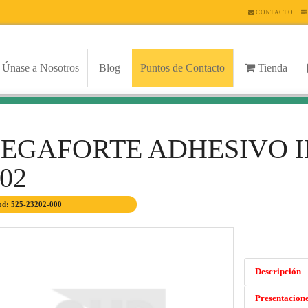
CONTACTO
Únase a Nosotros
Blog
Puntos de Contacto
Tienda
PEGAFORTE ADHESIVO 
02
d: 525-23202-000
Descripción
Presentacion