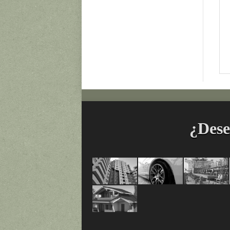
¿Dese
Pinturas
Acabados
Manten
Arquitectónicas
Automotrices
Industr
Sistema
y
/