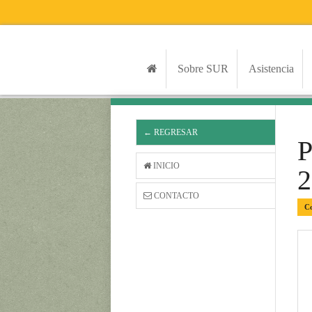
Sobre SUR
Asistencia
← REGRESAR
INICIO
2
CONTACTO
Co