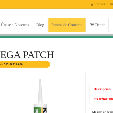
CONTACTO
Únase a Nosotros
Blog
Puntos de Contacto
Tienda
PEGA PATCH
d: 505-00231-000
Descripción
Presentacion
Masilla adhesi