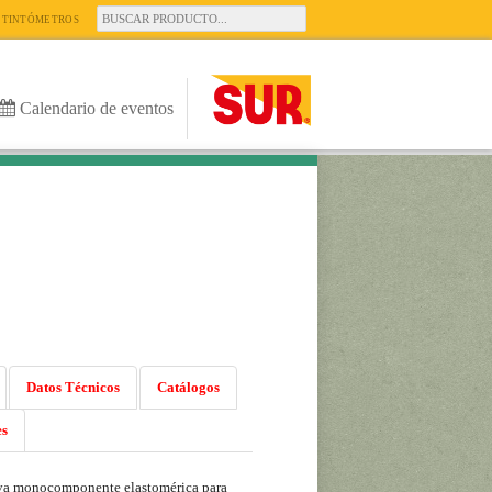
TINTÓMETROS
Calendario de eventos
Datos Técnicos
Catálogos
es
va monocomponente elastomérica para