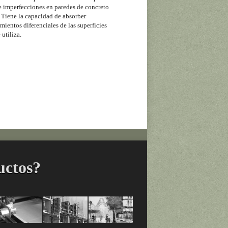
 e imperfecciones en paredes de concreto
 Tiene la capacidad de absorber
entos diferenciales de las superficies
 utiliza.
uctos?