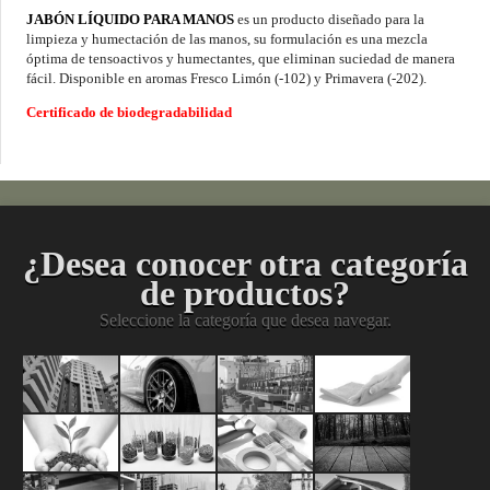
JABÓN LÍQUIDO PARA MANOS
es un producto diseñado para la
limpieza y humectación de las manos, su formulación es una mezcla
óptima de tensoactivos y humectantes, que eliminan suciedad de manera
fácil. Disponible en aromas Fresco Limón (-102) y Primavera (-202).
Certificado de biodegradabilidad
¿Desea conocer otra categoría
de productos?
Seleccione la categoría que desea navegar.
Pinturas
Acabados
Mantenimient
Limpiez