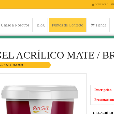
CONTACTO
Únase a Nosotros
Blog
Puntos de Contacto
Tienda
GEL ACRÍLICO MATE / B
d: 522-01264-900
Descripción
Presentacion
GEL ACRÍLI