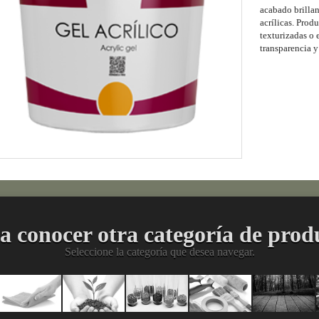
acabado brillan
acrílicas. Prod
texturizadas o 
transparencia y
a conocer otra categoría de prod
Seleccione la categoría que desea navegar.