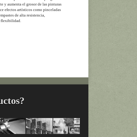
te y aumenta el grosor de las pinturas
uce efectos artísticos como pinceladas
empastes de alta resistencia,
 flexibilidad.
uctos?