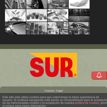
Pinturas
Acabados
Mantenimien
Limpiez
Arquitectónicas
Automotrices
Industrial
y
Agropecuario
Materias
División
Acabado
y
/
Protecci
Primas
HEA
para
Adhesivos
Productos
Productos
Sistema
Revestimientos
Marino
para
(Herramienta
Madera
para
para
Construc
y
la
Equipos
Construcción
Artistas
MKS
Polímeros
Industria
y
Accesorios)
Contacto
|
Legal
Este sitio web utiliza cookies para que usted tenga la mejor experiencia de
usuario. Si continúa navegando está dando su consentimiento para la aceptació
de las mencionadas cookies y la aceptación de nuestra
política de cookies
, pinc
el enlace para mayor información.