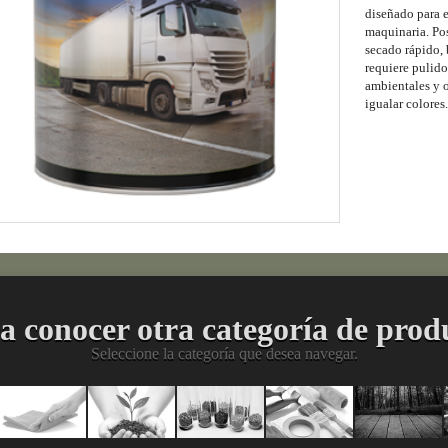
diseñado para e
maquinaria. Pose
secado rápido,
requiere pulido
ambientales y o
igualar colores.
a conocer otra categoría de prod
Seleccione la categoría que desea navegar.