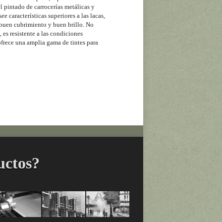
l pintado de carrocerías metálicas y
e características superiores a las lacas,
 buen cubrimiento y buen brillo. No
, es resistente a las condiciones
frece una amplia gama de tintes para
uctos?