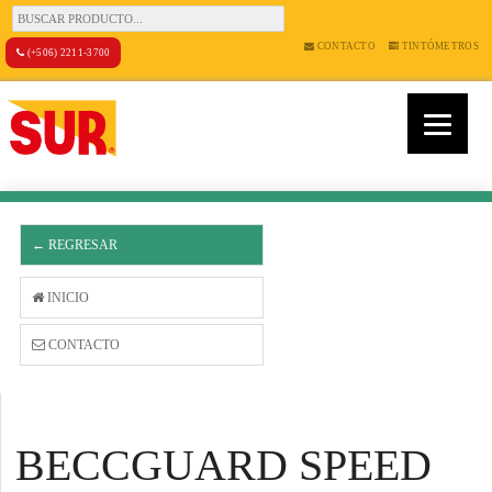
CONTACTO
TINTÓMETROS
(+506) 2211-3700
← REGRESAR
INICIO
CONTACTO
BECCGUARD SPEED