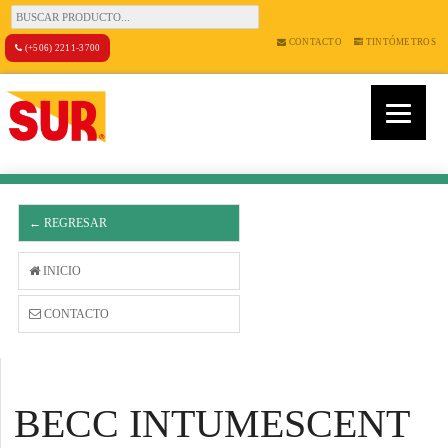
CONTACTO
TINTÓMETROS
(+506) 2211-3700
← REGRESAR
INICIO
CONTACTO
BECC INTUMESCENT