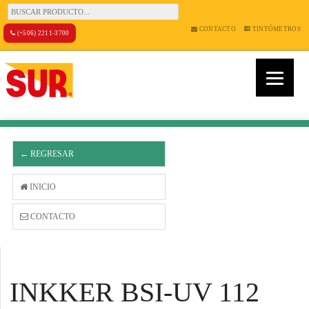
CONTACTO
TINTÓMETROS
(+506) 2211-3700
← REGRESAR
INICIO
CONTACTO
INKKER BSI-UV 112