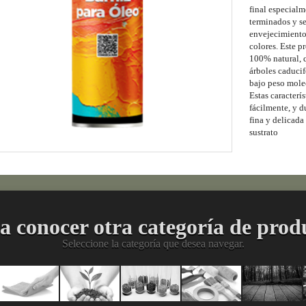
final especialm
terminados y se
envejecimiento 
colores. Este p
100% natural, q
árboles caducif
bajo peso molec
Estas caracterís
fácilmente, y d
fina y delicada
sustrato
a conocer otra categoría de prod
Seleccione la categoría que desea navegar.