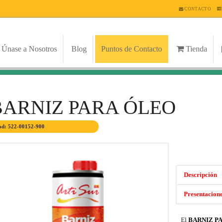
CONTACTO
Únase a Nosotros
Blog
Puntos de Contacto
Tienda
BARNIZ PARA ÓLEO
d: 522-00152-900
Descripción
Presentacion
El
BARNIZ P