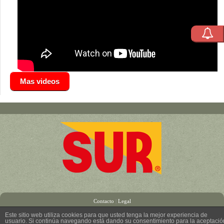
Mas videos
Contacto
|
Legal
Este sitio web utiliza cookies para que usted tenga la mejor experiencia de
usuario. Si continúa navegando está dando su consentimiento para la aceptació