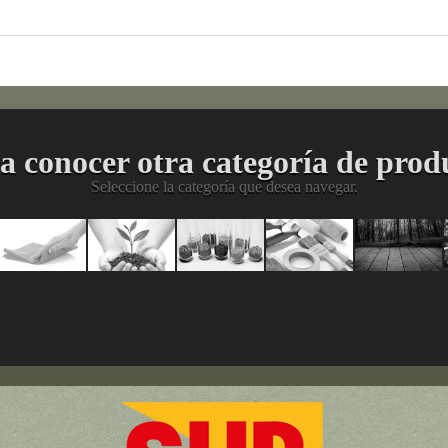
a conocer otra categoría de prod
Seleccione la categoría que desea navegar.
imiento
Limpieza
Agropecuario
Materias
División
Acabad
al
y
Primas
HEA
para
Protección
para la
(Herramientas,
Madera
Industria
Equipos
y