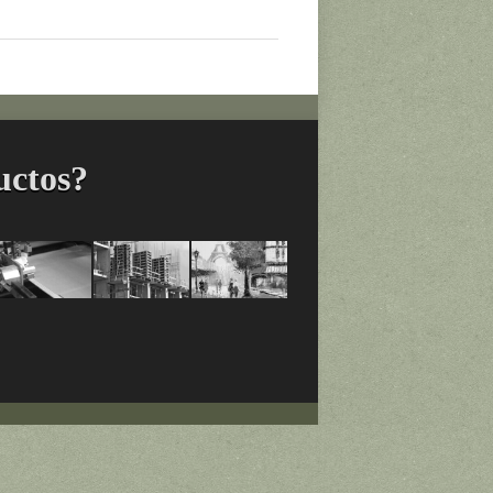
uctos?
os
Adhesivos
Productos
Productos
para
para
Construcción
Artistas